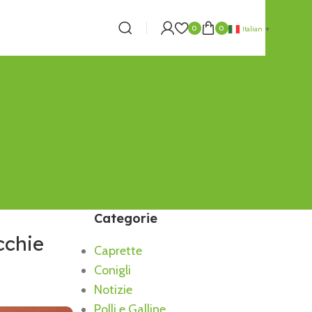
0
0
Italian
▼
Categorie
cchie
Caprette
Conigli
Notizie
Polli e Galline