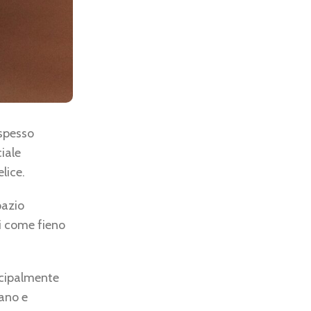
 spesso
iale
lice.
pazio
li come fieno
ncipalmente
sano e