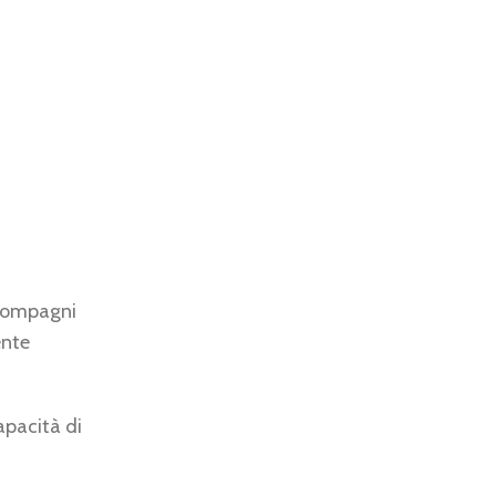
 compagni
ente
apacità di