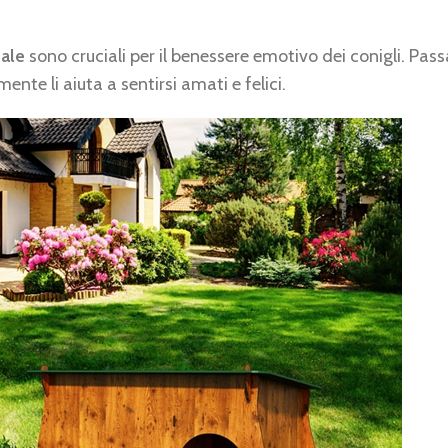
tale
sono cruciali per il benessere emotivo dei conigli. Pass
ente li aiuta a sentirsi amati e felici.