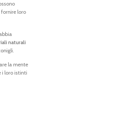
possono
fornire loro
gabbia
ali naturali
onigli.
lare la mente
 loro istinti