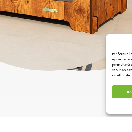
Per fornire 
e/o accedere
permetterà d
sito. Non ac
caratteristic
Ac