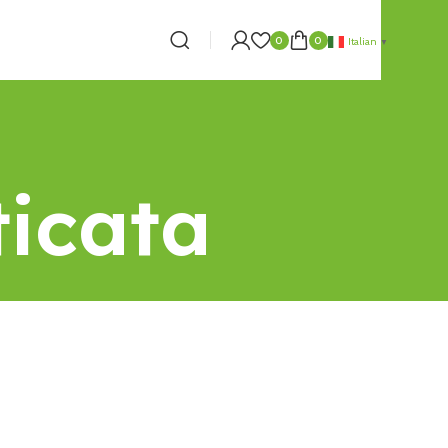
0
0
Italian
▼
icata