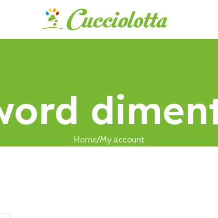
word diment
Home
My account