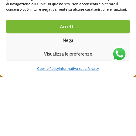
di navigazione o ID unici su questo sito. Non acconsentire o ritirare il
consenso può influire negativamente su alcune caratteristiche e funzioni.
Cucciolotta è un marchio di proprietà IT Design s.r.l.
P.IVA/CF 11457300017
Accetta
Nega
Email
Visualizza le preferenze
info@cucciolotta.com
Cookie Policy
Informativa sulla Privacy
Telefono
+39 011 937 80 16
Indirizzo
Via Caduti sul Lavoro, 6, 10094 Giaveno TO
Blog
Auto-Defender