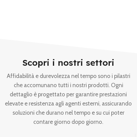
Scopri i nostri settori
Affidabilità e durevolezza nel tempo sono i pilastri
che accomunano tutti i nostri prodotti. Ogni
dettaglio è progettato per garantire prestazioni
elevate e resistenza agli agenti esterni, assicurando
soluzioni che durano nel tempo e su cui poter
contare giorno dopo giorno.