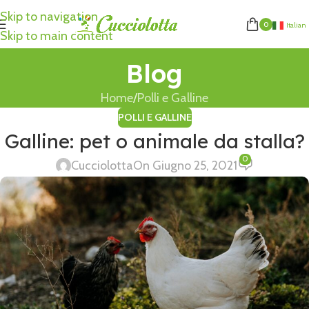
Skip to navigation
0
Italian
Skip to main content
Blog
Home
Polli e Galline
POLLI E GALLINE
Galline: pet o animale da stalla?
0
Cucciolotta
On Giugno 25, 2021