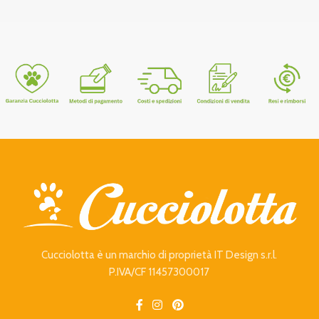
Cucciolotta è un marchio di proprietà IT Design s.r.l.
P.IVA/CF 11457300017