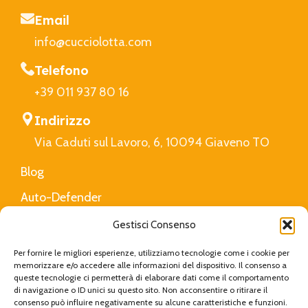
Email
info@cucciolotta.com
Telefono
+39 011 937 80 16
Indirizzo
Via Caduti sul Lavoro, 6, 10094 Giaveno TO
Blog
Auto-Defender
FAQ
Gestisci Consenso
Privacy Policy
Per fornire le migliori esperienze, utilizziamo tecnologie come i cookie per
memorizzare e/o accedere alle informazioni del dispositivo. Il consenso a
queste tecnologie ci permetterà di elaborare dati come il comportamento
di navigazione o ID unici su questo sito. Non acconsentire o ritirare il
Cucciolotta
Created with Love by
Viva Digital
|
consenso può influire negativamente su alcune caratteristiche e funzioni.