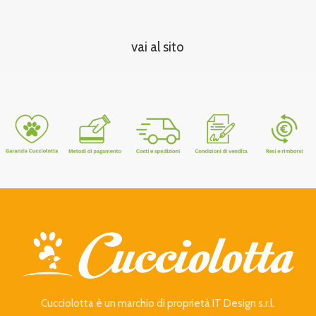
vai al sito
Cucciolotta è un marchio di proprietà IT Design s.r.l.