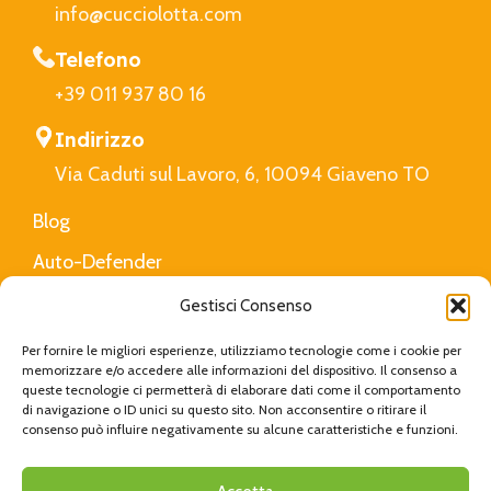
info@cucciolotta.com
Telefono
+39 011 937 80 16
Indirizzo
Via Caduti sul Lavoro, 6, 10094 Giaveno TO
Blog
Auto-Defender
FAQ
Gestisci Consenso
Privacy Policy
Per fornire le migliori esperienze, utilizziamo tecnologie come i cookie per
memorizzare e/o accedere alle informazioni del dispositivo. Il consenso a
queste tecnologie ci permetterà di elaborare dati come il comportamento
di navigazione o ID unici su questo sito. Non acconsentire o ritirare il
Cucciolotta
Created with Love by
Viva Digital
|
consenso può influire negativamente su alcune caratteristiche e funzioni.
Privacy Policy
|
Cookie Policy