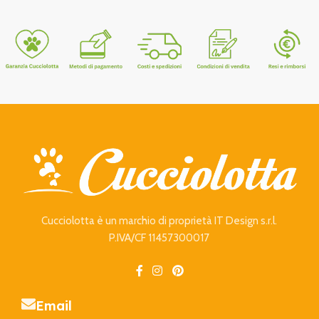
Cucciolotta è un marchio di proprietà IT Design s.r.l.
P.IVA/CF 11457300017
Email