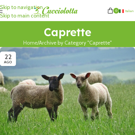
Skip to navigation
0
Italian
Skip to main content
Caprette
Home
Archive by Category "Caprette"
22
AGO