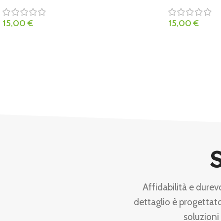
15,00
€
15,00
€
S
Affidabilità e durev
dettaglio è progettato
soluzioni