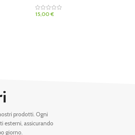
15,00
€
ri
nostri prodotti. Ogni
ti esterni, assicurando
po giorno.