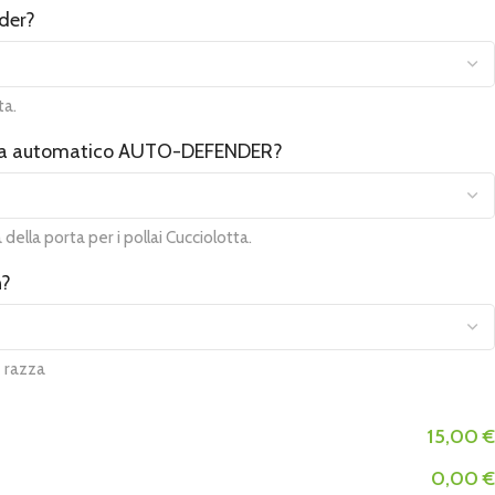
eder?
ta.
orta automatico AUTO-DEFENDER?
ella porta per i pollai Cucciolotta.
n?
e razza
15,00 €
0,00 €