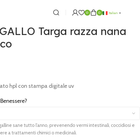
0
0
Italian
▼
GALLO Targa razza nana
co
nato hpl con stampa digitale uv
 Benessere?
lline sane tutto l’anno, prevenendo vermi intestinali, coccidiosi e
ere a trattamenti chimici o medicinali.