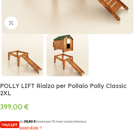
Click to enlarge
POLLY LIFT Rialzo per Pollaio Polly Classic
2XL
399,00
€
da
39,90 €
/mese per 10 mesi senza interessi
scopri di più