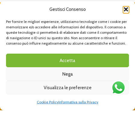
Gestisci Consenso
Per fornire le migliori esperienze, utilizziamo tecnologie come i cookie per
memorizzare e/o accedere alle informazioni del dispositivo. Il consenso a
queste tecnologie ci permetterà di elaborare dati come il comportamento
di navigazione o ID unici su questo sito. Non acconsentire o ritirare il
consenso può influire negativamente su alcune caratteristiche e funzioni.
Cucciolotta è un marchio di proprietà IT Design s.r.l.
P.IVA/CF 11457300017
Accetta
Nega
Email
Visualizza le preferenze
info@cucciolotta.com
Cookie Policy
Informativa sulla Privacy
Telefono
+39 011 937 80 16
Indirizzo