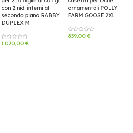
per 2 famiglie di conigli
casetta per Oche
con 2 nidi interni al
ornamentali POLLY
secondo piano RABBY
FARM GOOSE 2XL
DUPLEX M
839,00
€
1.020,00
€