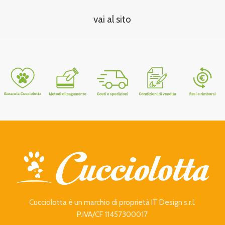
vai al sito
Cucciolotta è un marchio di proprietà IT Design s.r.l.
P.IVA/CF 11457300017