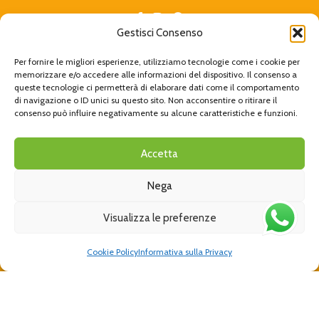
Gestisci Consenso
Email
Per fornire le migliori esperienze, utilizziamo tecnologie come i cookie per
info@cucciolotta.com
memorizzare e/o accedere alle informazioni del dispositivo. Il consenso a
queste tecnologie ci permetterà di elaborare dati come il comportamento
di navigazione o ID unici su questo sito. Non acconsentire o ritirare il
Telefono
consenso può influire negativamente su alcune caratteristiche e funzioni.
+39 011 937 80 16
Accetta
Indirizzo
Via Caduti sul Lavoro, 6, 10094 Giaveno TO
Nega
Blog
Visualizza le preferenze
Auto-Defender
Cookie Policy
Informativa sulla Privacy
FAQ
Privacy Policy