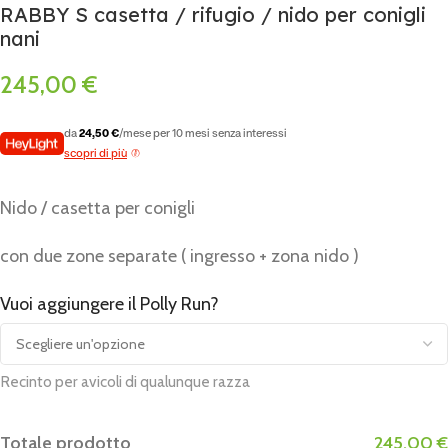
RABBY S casetta / rifugio / nido per conigli
nani
245,00
€
da
24,50 €
/mese per 10 mesi senza interessi
scopri di più
Nido / casetta per conigli
con due zone separate ( ingresso + zona nido )
Vuoi aggiungere il Polly Run?
Alternative:
Recinto per avicoli di qualunque razza
Totale prodotto
245,00 €