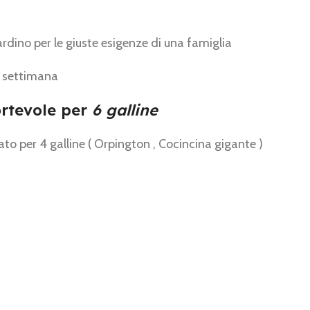
giardino per le giuste esigenze di una famiglia
a settimana
rtevole per
6 galline
to per 4 galline ( Orpington , Cocincina gigante )