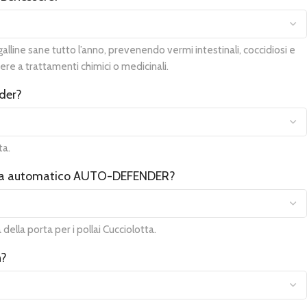
lline sane tutto l’anno, prevenendo vermi intestinali, coccidiosi e
ere a trattamenti chimici o medicinali.
eder?
ta.
orta automatico AUTO-DEFENDER?
ella porta per i pollai Cucciolotta.
n?