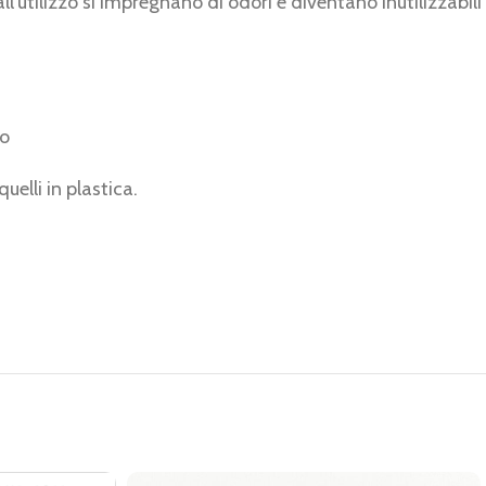
l’utilizzo si impregnano di odori e diventano inutilizzabili
do
elli in plastica.