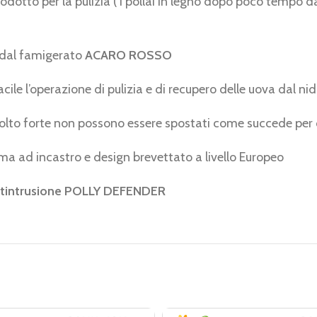
odotto per la pulizia ( i pollai in legno dopo poco tempo dal
o dal famigerato
ACARO ROSSO
e l’operazione di pulizia e di recupero delle uova dal ni
lto forte non possono essere spostati come succede per qu
ema ad incastro e design brevettato a livello Europeo
antintrusione POLLY DEFENDER