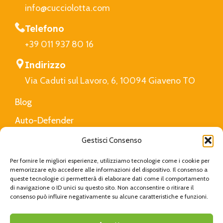
info@cucciolotta.com
Telefono
+39 011 937 80 16
Indirizzo
Via Caduti sul Lavoro, 6, 10094 Giaveno TO
Blog
Auto-Defender
FAQ
Gestisci Consenso
Privacy Policy
Per fornire le migliori esperienze, utilizziamo tecnologie come i cookie per
memorizzare e/o accedere alle informazioni del dispositivo. Il consenso a
queste tecnologie ci permetterà di elaborare dati come il comportamento
di navigazione o ID unici su questo sito. Non acconsentire o ritirare il
Cucciolotta
Created with Love by
Viva Digital
|
consenso può influire negativamente su alcune caratteristiche e funzioni.
Privacy Policy
|
Cookie Policy