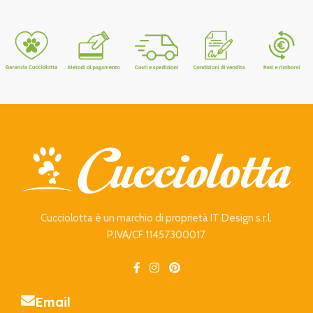
Cucciolotta è un marchio di proprietà IT Design s.r.l.
P.IVA/CF 11457300017
Email