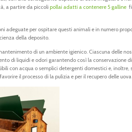
tà, a partire da piccoli
pollai adatti a contenere 5 galline
fi
ni adeguate per ospitare questi animali e in numero propo
icienza della deposito.
l mantenimento di un ambiente igienico. Ciascuna delle no
nto di liquidi e odori garantendo così la conservazione d
libili con acqua o semplici detergenti domestici e, inoltre,
favorire il processo di la pulizia e per il recupero delle uova