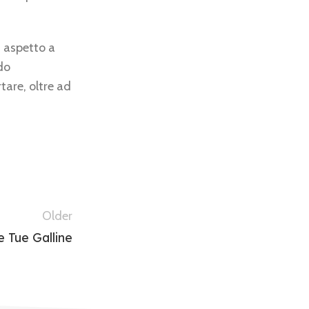
i aspetto a
ndo
tare, oltre ad
Older
e Tue Galline