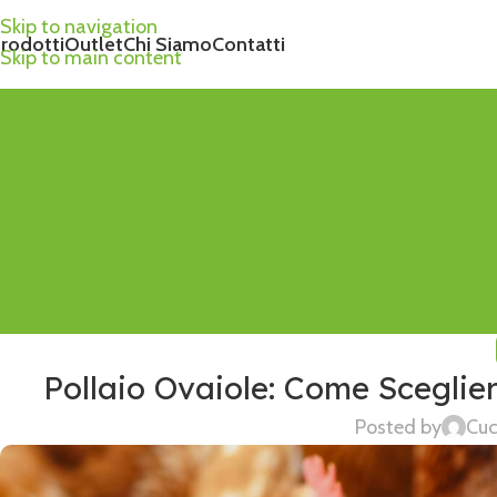
Skip to navigation
rodotti
Outlet
Chi Siamo
Contatti
Skip to main content
Pollaio Ovaiole: Come Sceglier
Posted by
Cuc