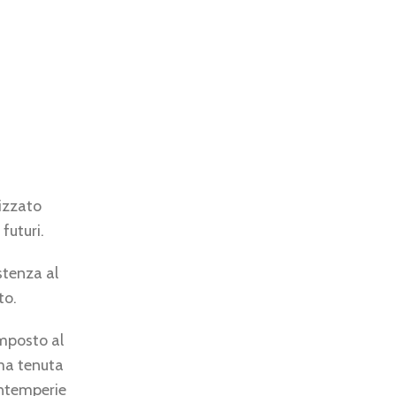
lizzato
futuri.
stenza al
to.
mposto al
ima tenuta
 intemperie