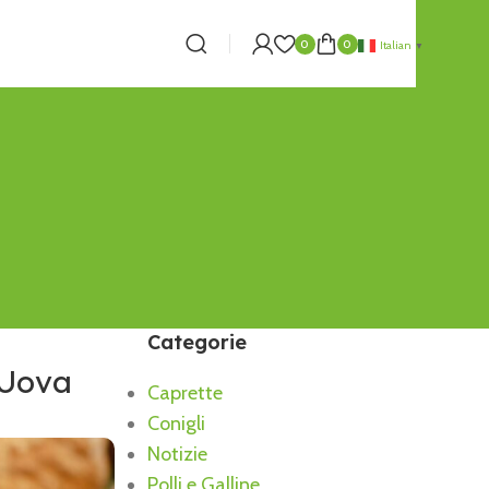
0
0
Italian
▼
Categorie
 Uova
Caprette
Conigli
Notizie
Polli e Galline