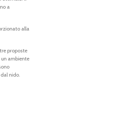
no a
rzionato alla
stre proposte
i un ambiente
 sono
 dal nido.