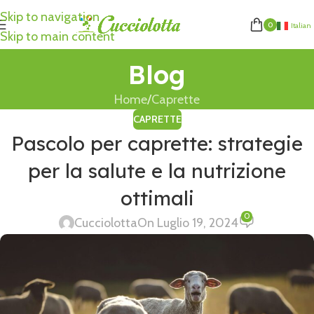
Skip to navigation
0
Italian
Skip to main content
Blog
Home
Caprette
CAPRETTE
Pascolo per caprette: strategie
per la salute e la nutrizione
ottimali
0
Cucciolotta
On Luglio 19, 2024