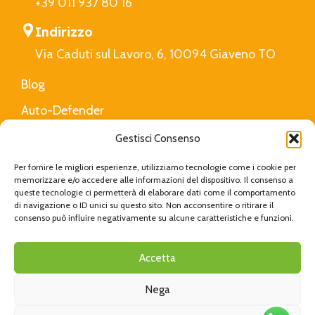
+39 011 937 80 16
Indirizzo
Via Caduti sul Lavoro, 6, 10094 Giaveno TO
Blog
Auto-Defender
FAQ
Gestisci Consenso
Privacy Policy
Per fornire le migliori esperienze, utilizziamo tecnologie come i cookie per
memorizzare e/o accedere alle informazioni del dispositivo. Il consenso a
queste tecnologie ci permetterà di elaborare dati come il comportamento
di navigazione o ID unici su questo sito. Non acconsentire o ritirare il
Cucciolotta
Created with Love by
Viva Digital
|
consenso può influire negativamente su alcune caratteristiche e funzioni.
Privacy Policy
|
Cookie Policy
Accetta
Nega