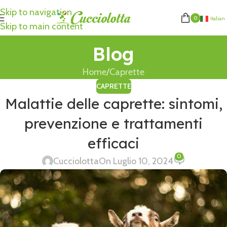
Skip to navigation
0
Italian
Skip to main content
Blog
Home
Caprette
CAPRETTE
Malattie delle caprette: sintomi,
prevenzione e trattamenti
efficaci
0
Cucciolotta
On Luglio 10, 2024