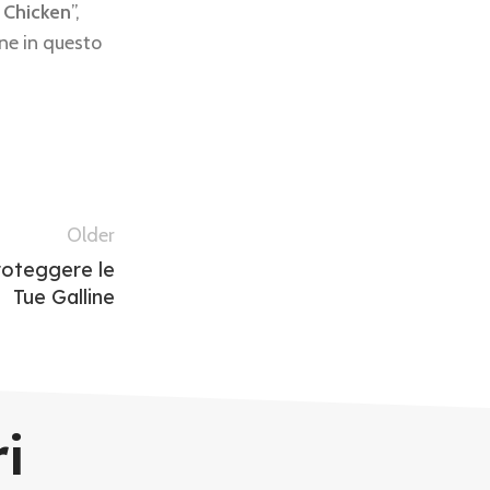
 Chicken
”,
ne in questo
Older
Proteggere le
Tue Galline
ri