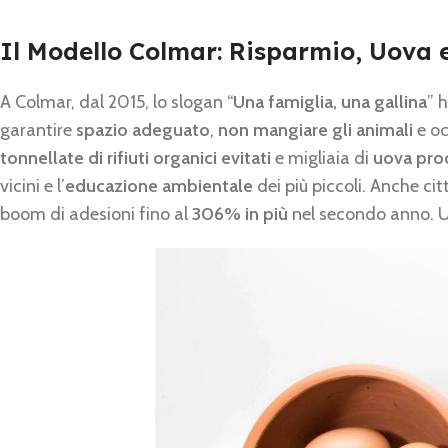
Il Modello Colmar: Risparmio, Uova e
A Colmar, dal 2015, lo slogan “
Una famiglia, una gallina
” 
garantire
spazio adeguato
,
non mangiare gli animali
e oc
tonnellate di rifiuti organici evitati
e migliaia di
uova pro
vicini e l’
educazione ambientale
dei più piccoli. Anche c
boom di adesioni fino al
306% in più
nel secondo anno. Un