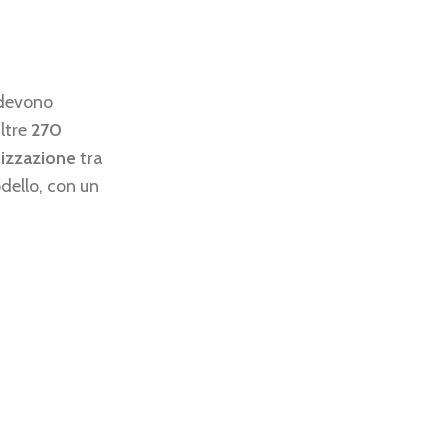
 devono
ltre
270
lizzazione
tra
dello, con un