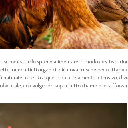
ni, si combatte lo
spreco alimentare
in modo creativo:
don
petti:
meno rifiuti organici
,
più uova fresche
per i cittadin
ù naturale
rispetto a quelle da allevamento intensivo, di
mbientale, coinvolgendo soprattutto i
bambini
e rafforzan