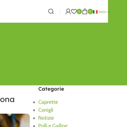
0
0
Italian
▼
Categorie
iona
Caprette
Conigli
Notizie
Polli e Galline