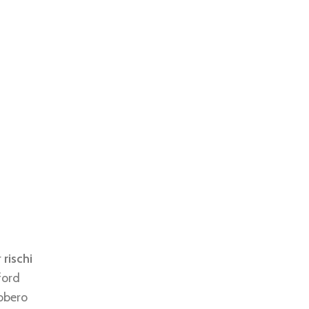
r
rischi
ford
ebbero