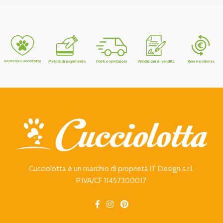
Cucciolotta è un marchio di proprietà IT Design s.r.l.
P.IVA/CF 11457300017