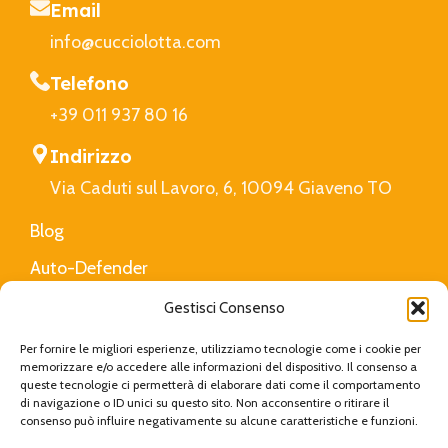
Email
info@cucciolotta.com
Telefono
+39 011 937 80 16
Indirizzo
Via Caduti sul Lavoro, 6, 10094 Giaveno TO
Blog
Auto-Defender
FAQ
Gestisci Consenso
Privacy Policy
Per fornire le migliori esperienze, utilizziamo tecnologie come i cookie per
memorizzare e/o accedere alle informazioni del dispositivo. Il consenso a
queste tecnologie ci permetterà di elaborare dati come il comportamento
di navigazione o ID unici su questo sito. Non acconsentire o ritirare il
Cucciolotta
Created with Love by
Viva Digital
|
consenso può influire negativamente su alcune caratteristiche e funzioni.
Privacy Policy
|
Cookie Policy