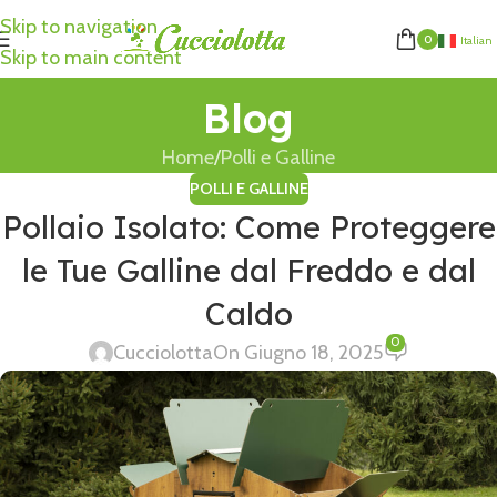
Skip to navigation
0
Italian
Skip to main content
Blog
Home
Polli e Galline
POLLI E GALLINE
Pollaio Isolato: Come Proteggere
le Tue Galline dal Freddo e dal
Caldo
0
Cucciolotta
On Giugno 18, 2025