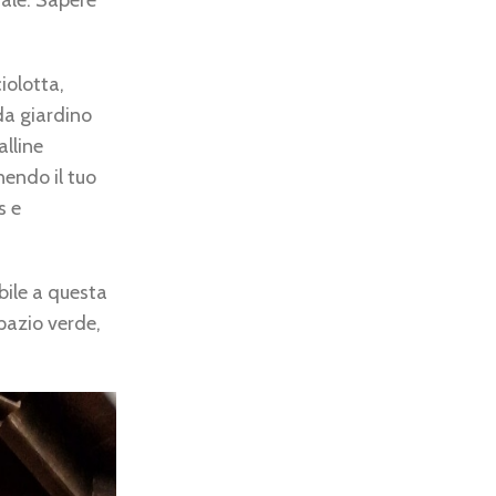
urale. Sapere
iolotta,
da giardino
alline
nendo il tuo
s e
bile a questa
pazio verde,