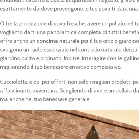
e nutrienti rispetto a quelle acquistate in negozio, grazie al
esattamente da dove provengono le tue uova ti darà una t
Oltre la produzione di uova fresche, avere un pollaio nel t
vogliamo darti una panoramica completa di tutti i benefici
offre anche un
concime naturale
per il tuo orto o giardin
svolgono un ruolo essenziale nel controllo naturale dei par
giardino pulito e ordinato. Inoltre,
interagire con le gallin
migliorando il tuo benessere emotivo complessivo.
Cucciolotta è qui per offrirti non solo i migliori prodotti 
affascinante avventura. Scegliendo di avere un pollaio da 
ma anche nel tuo benessere generale.