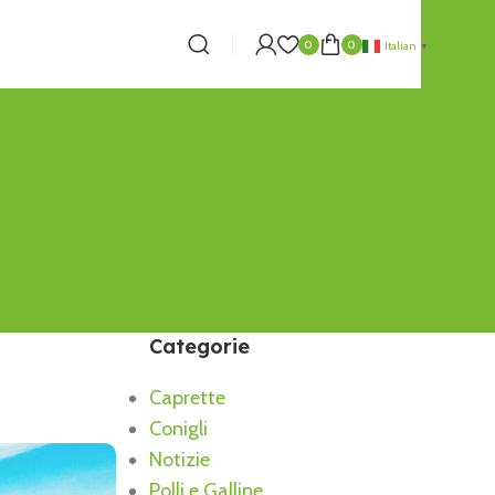
0
0
Italian
▼
Categorie
Caprette
Conigli
Notizie
Polli e Galline