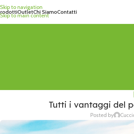
Skip to navigation
rodotti
Outlet
Chi Siamo
Contatti
Skip to main content
Tutti i vantaggi del 
Posted by
Cucci