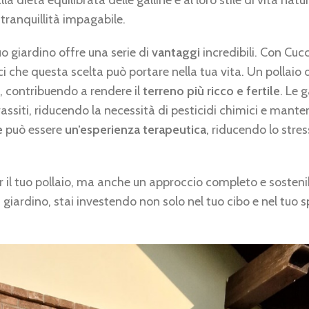
la dieta equilibrata delle galline e al loro stile di vita nat
ranquillità impagabile.
uo giardino offre una serie di
vantaggi
incredibili. Con Cucc
 che questa scelta può portare nella tua vita. Un pollaio 
o, contribuendo a rendere il
terreno più ricco e fertile
. Le g
assiti, riducendo la necessità di pesticidi chimici e mante
e
può essere
un’esperienza terapeutica
, riducendo lo stres
per il tuo pollaio, ma anche un approccio completo e sosteni
giardino, stai investendo non solo nel tuo cibo e nel tuo s