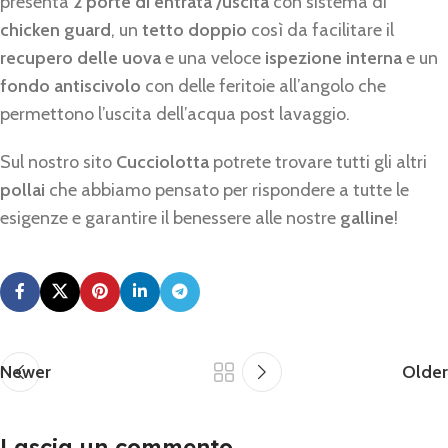
presenta
2 porte di entrata /uscita
con sistema di
chicken guard
, un
tetto doppio
così da facilitare il
recupero delle uova
e una veloce
ispezione interna
e un
fondo antiscivolo
con delle feritoie all’angolo che
permettono l’uscita dell’acqua post lavaggio.
Sul nostro sito
Cucciolotta
potrete trovare tutti gli altri
pollai
che abbiamo pensato per rispondere a tutte le
esigenze e garantire il benessere alle nostre
galline
!
Newer
Older
Lascia un commento