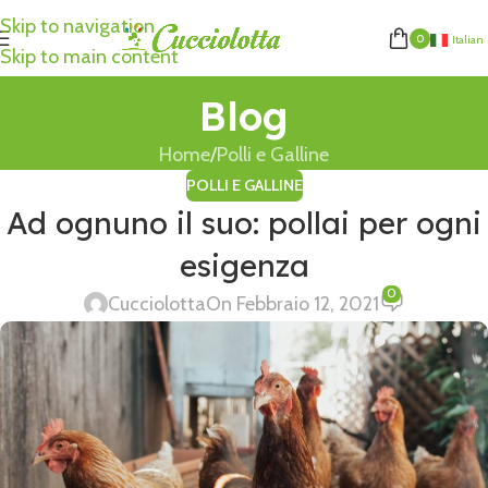
Skip to navigation
0
Italian
Skip to main content
Blog
Home
Polli e Galline
POLLI E GALLINE
Ad ognuno il suo: pollai per ogni
esigenza
0
Cucciolotta
On Febbraio 12, 2021