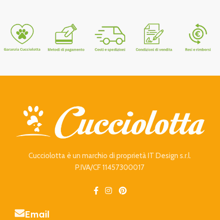
Cucciolotta è un marchio di proprietà IT Design s.r.l.
P.IVA/CF 11457300017
Email