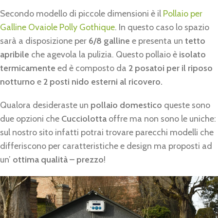
Secondo modello di piccole dimensioni è il
Pollaio per
Galline Ovaiole Polly Gothique
. In questo caso lo spazio
sarà a disposizione per
6/8 galline
e presenta un
tetto
apribile
che agevola la pulizia. Questo pollaio è
isolato
termicamente
ed è composto da
2 posatoi per il riposo
notturno
e
2 posti nido esterni al ricovero.
Qualora desideraste un
pollaio domestico
queste sono
due opzioni che
Cucciolotta
offre ma non sono le uniche:
sul nostro sito infatti potrai trovare parecchi modelli che
differiscono per caratteristiche e design ma proposti ad
un’
ottima qualità – prezzo
!