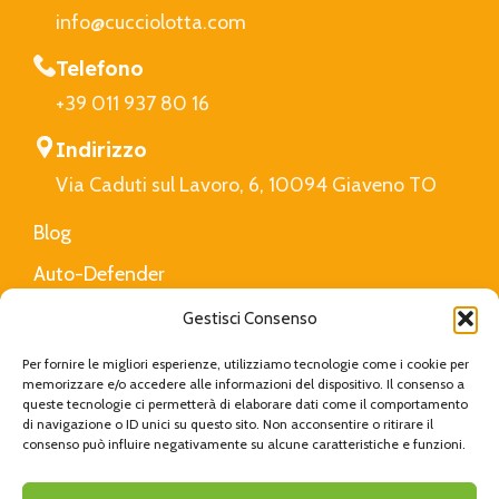
info@cucciolotta.com
Telefono
+39 011 937 80 16
Indirizzo
Via Caduti sul Lavoro, 6, 10094 Giaveno TO
Blog
Auto-Defender
FAQ
Gestisci Consenso
Privacy Policy
Per fornire le migliori esperienze, utilizziamo tecnologie come i cookie per
memorizzare e/o accedere alle informazioni del dispositivo. Il consenso a
queste tecnologie ci permetterà di elaborare dati come il comportamento
di navigazione o ID unici su questo sito. Non acconsentire o ritirare il
Cucciolotta
Created with Love by
Viva Digital
|
consenso può influire negativamente su alcune caratteristiche e funzioni.
Privacy Policy
|
Cookie Policy