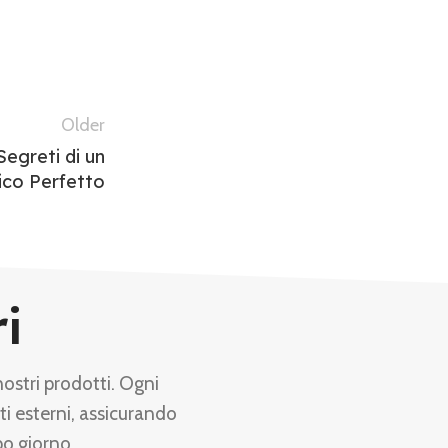
Older
Segreti di un
ico Perfetto
ri
nostri prodotti. Ogni
ti esterni, assicurando
po giorno.