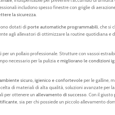
timale
, indispensabile per prevenire l’accumulo di umidità 
ofessionali includono spesso finestre con griglie di aerazion
ttere la sicurezza
.
 sono dotati di
porte automatiche programmabili
, che si 
te agli allevatori di ottimizzare la routine quotidiana e 
 per un pollaio professionale. Strutture con vassoi estraibil
empo necessario per la pulizia e
migliorano le condizioni ig
n ambiente sicuro, igienico e confortevole
per le galline, m
celta di materiali di alta qualità, soluzioni avanzate per l
li per ottenere un
allevamento di successo
. Con il giusto 
tificante
, sia per chi possiede un piccolo allevamento do