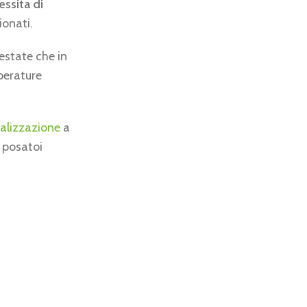
ssita di
ionati.
estate che in
perature
alizzazione
a
 posatoi