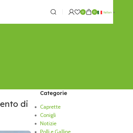
0
0
Italian
▼
Categorie
mento di
Caprette
Conigli
Notizie
Polli e Galline