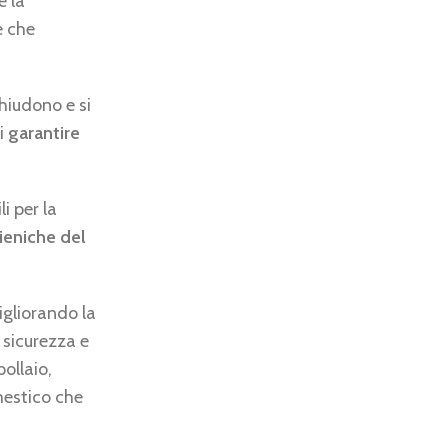
e la
e che
chiudono e si
di
garantire
i per la
ieniche del
igliorando la
a sicurezza e
pollaio,
mestico che