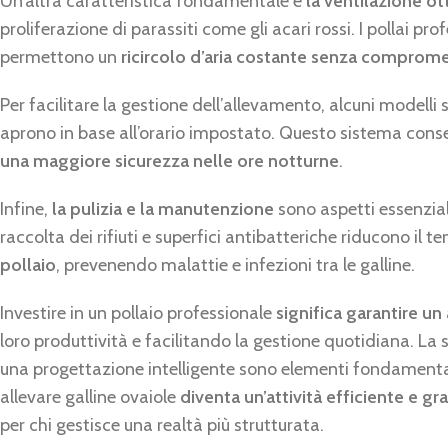
Un’altra caratteristica fondamentale è
la ventilazione ot
proliferazione di parassiti come gli acari rossi. I pollai pr
permettono un
ricircolo d’aria costante senza comprome
Per facilitare la gestione dell’allevamento, alcuni modelli
aprono in base all’orario impostato. Questo sistema consen
una maggiore sicurezza nelle ore notturne
.
Infine,
la pulizia e la manutenzione
sono aspetti essenziali
raccolta dei rifiuti e superfici antibatteriche riducono il t
pollaio
, prevenendo malattie e infezioni tra le galline.
Investire in un pollaio professionale
significa garantire u
loro produttività e facilitando la gestione quotidiana. La s
una progettazione intelligente sono elementi fondamenta
allevare galline ovaiole
diventa un’attività efficiente e gra
per chi gestisce una realtà più strutturata.