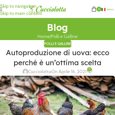
Skip to navigation
0
Italian
Skip to main content
Blog
Home
Polli e Galline
POLLI E GALLINE
Autoproduzione di uova: ecco
perché è un’ottima scelta
0
Cucciolotta
On Aprile 16, 2021