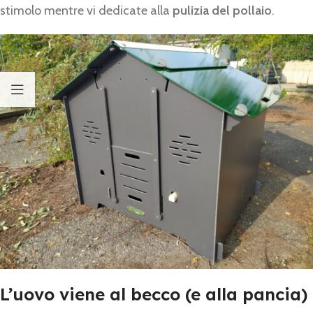
stimolo mentre vi dedicate alla
pulizia del pollaio
.
L’uovo viene al becco (e alla pancia)