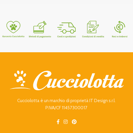
Cucciolotta è un marchio di proprietà IT Design s.r.l.
P.IVA/CF 11457300017