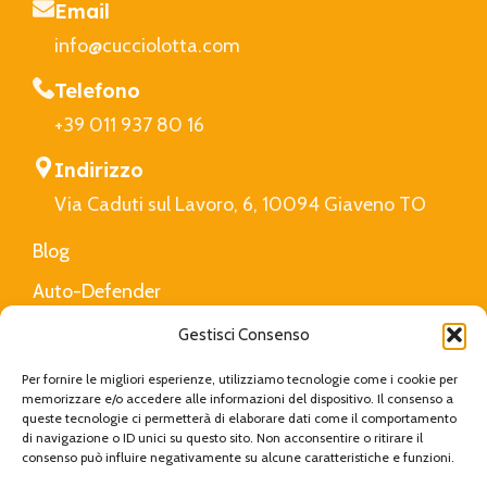
Email
info@cucciolotta.com
Telefono
+39 011 937 80 16
Indirizzo
Via Caduti sul Lavoro, 6, 10094 Giaveno TO
Blog
Auto-Defender
FAQ
Gestisci Consenso
Privacy Policy
Per fornire le migliori esperienze, utilizziamo tecnologie come i cookie per
memorizzare e/o accedere alle informazioni del dispositivo. Il consenso a
queste tecnologie ci permetterà di elaborare dati come il comportamento
di navigazione o ID unici su questo sito. Non acconsentire o ritirare il
Cucciolotta
Created with Love by
Viva Digital
|
consenso può influire negativamente su alcune caratteristiche e funzioni.
Privacy Policy
|
Cookie Policy