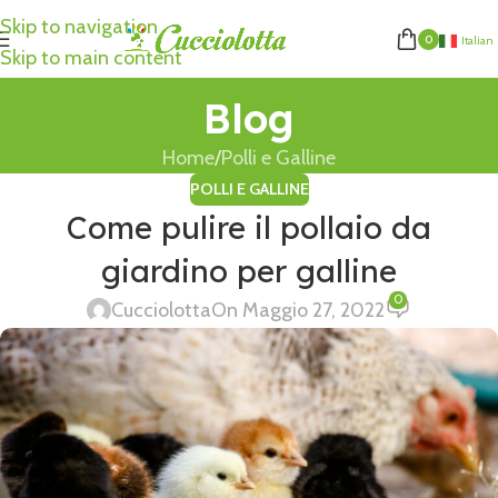
Skip to navigation
0
Italian
Skip to main content
Blog
Home
Polli e Galline
POLLI E GALLINE
Come pulire il pollaio da
giardino per galline
0
Cucciolotta
On Maggio 27, 2022