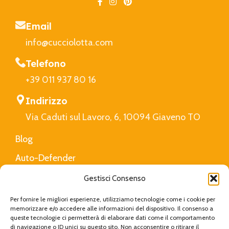
Email
info@cucciolotta.com
Telefono
+39 011 937 80 16
Indirizzo
Via Caduti sul Lavoro, 6, 10094 Giaveno TO
Blog
Auto-Defender
FAQ
Gestisci Consenso
Privacy Policy
Per fornire le migliori esperienze, utilizziamo tecnologie come i cookie per
memorizzare e/o accedere alle informazioni del dispositivo. Il consenso a
queste tecnologie ci permetterà di elaborare dati come il comportamento
di navigazione o ID unici su questo sito. Non acconsentire o ritirare il