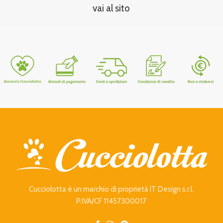
vai al sito
Cucciolotta è un marchio di proprietà IT Design s.r.l.
P.IVA/CF 11457300017