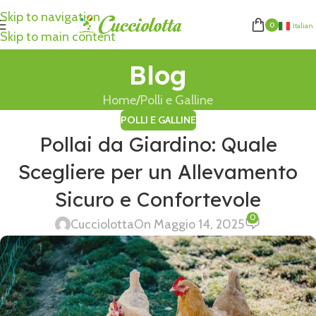
Skip to navigation
0
Italian
Skip to main content
Blog
Home
Polli e Galline
POLLI E GALLINE
Pollai da Giardino: Quale
Scegliere per un Allevamento
Sicuro e Confortevole
0
Cucciolotta
On Maggio 14, 2025