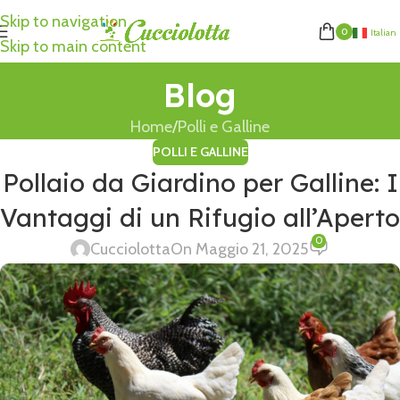
Skip to navigation
0
Italian
Skip to main content
Blog
Home
Polli e Galline
POLLI E GALLINE
Pollaio da Giardino per Galline: I
Vantaggi di un Rifugio all’Aperto
0
Cucciolotta
On Maggio 21, 2025