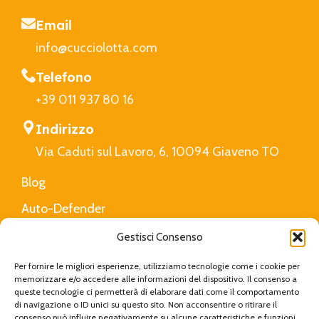
Email
info@cucciolotta.com
Telefono
+39 011 937 80 16
Indirizzo
Via Caduti sul Lavoro, 6, 10094 Giaveno TO
Blog
Auto-Defender
FAQ
Gestisci Consenso
Privacy Policy
Per fornire le migliori esperienze, utilizziamo tecnologie come i cookie per
memorizzare e/o accedere alle informazioni del dispositivo. Il consenso a
queste tecnologie ci permetterà di elaborare dati come il comportamento
di navigazione o ID unici su questo sito. Non acconsentire o ritirare il
Cucciolotta
Created with Love by
Viva Digital
|
consenso può influire negativamente su alcune caratteristiche e funzioni.