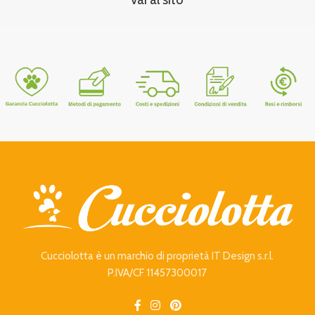
Cucciolotta è un marchio di proprietà IT Design s.r.l.
P.IVA/CF 11457300017