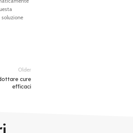
tomaticamente
Questa
 soluzione
Older
adottare cure
efficaci
ri