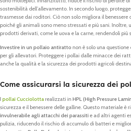
sono molteplici. Innanzitutto, riduce il rischio di perdite 
sostenibilità dell’allevamento. In secondo luogo, protegge
trasmesse dai roditori. Ciò non solo migliora il benesser
poiché gli animali sono meno stressati e più sani. Inoltre,
prodotti derivati, come le uova e la carne, rendendoli più
Investire in un pollaio antiratto
non è solo una questione d
per gli allevatori. Proteggere i pollai dalle minacce dei ra
anche la qualità e la sicurezza dei prodotti agricoli desti
Come assicurarsi la sicurezza dei poll
I
pollai Cucciolotta
realizzati in
HPL (High Pressure Lami
sicurezza e il benessere delle galline. Questo materiale è
invulnerabile agli attacchi dei parassiti
e ad altri agenti e
pulizia, riducendo il rischio di accumulo di batteri e miglio