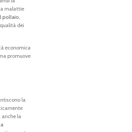
indi la
 a malattie
l pollaio
,
qualità dei
lità economica
tà, ma promuove
ntiscono la
raticamente
a anche la
ta