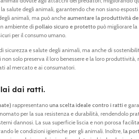
di animali dovute agli attacchi dei predatori, migliorando qu
 la salute degli animali, garantendo che non siano esposti
e degli animali, ma può anche
aumentare la produttività de
 un ambiente di
pollaio sicuro e protetto
può migliorare la 
 sicuri per il consumo umano.
i sicurezza e salute degli animali, ma anche di sostenibi
tti non solo preserva il loro benessere e la loro produttivi
nati al mercato e ai consumatori.
ai dai ratti.
nate)
rappresentano
una scelta ideale contro i ratti
e gara
 rinomato per la sua resistenza e durabilità, rendendolo p
sterni dannosi. La sua superficie liscia e non porosa facilit
rando le condizioni igieniche per gli animali. Inoltre,
la por