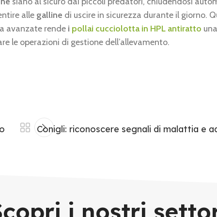
ine
siano al sicuro dai piccoli predatori, chiudendosi au
ntire alle
galline
di uscire in sicurezza durante il giorno. 
zza avanzate rende
i
pollai cucciolotta in HPL antiratto
una
re le operazioni di gestione dell’allevamento.
io
Conigli: riconoscere segnali di malattia e 
copri i nostri setto