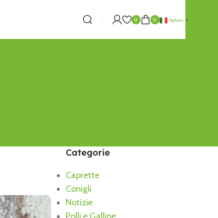
0
0
Italian
▼
Categorie
Caprette
Conigli
Notizie
Polli e Galline