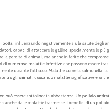
i pollai
, influenzando negativamente sia la salute degli a
datori, capaci di attaccare le galline, specialmente le più 
o nella perdita di animali, ma anche in ferite che comprome
ori di numerose malattie infettive
che possono essere tras
ttamente durante l’attacco. Malattie come la salmonella, la 
e tra gli animali
, causando malattie significative e anch
on può essere sottolineata abbastanza. Un
pollaio antira
 ma anche dalle malattie trasmesse. I
benefici di un pollai