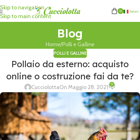
Skip to navigation
0
Italian
Skip to main content
Blog
Home
Polli e Galline
POLLI E GALLINE
Pollaio da esterno: acquisto
online o costruzione fai da te?
0
Cucciolotta
On Maggio 28, 2021