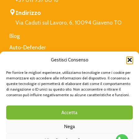
+39 011 937 80 16
Indirizzo
Via Caduti sul Lavoro, 6, 10094 Giaveno TO
Blog
Auto-Defender
FAQ
Gestisci Consenso
Privacy Policy
Per fornire le migliori esperienze, utilizziamo tecnologie come i cookie per
memorizzare e/o accedere alle informazioni del dispositivo. Il consenso a
queste tecnologie ci permetterà di elaborare dati come il comportamento
di navigazione o ID unici su questo sito. Non acconsentire o ritirare il
Cucciolotta
Created with Love by
Viva Digital
|
consenso può influire negativamente su alcune caratteristiche e funzioni.
Privacy Policy
|
Cookie Policy
Accetta
Nega