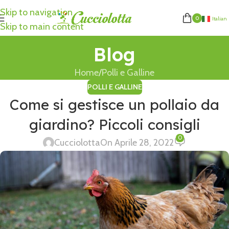
Skip to navigation
0
Italian
Skip to main content
Blog
Home
Polli e Galline
POLLI E GALLINE
Come si gestisce un pollaio da
giardino? Piccoli consigli
0
Cucciolotta
On Aprile 28, 2022